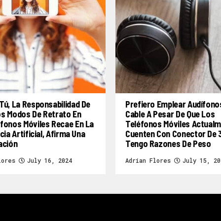
Tú, La Responsabilidad De
Prefiero Emplear Audífono
os Modos De Retrato En
Cable A Pesar De Que Los
fonos Móviles Recae En La
Teléfonos Móviles Actual
cia Artificial, Afirma Una
Cuenten Con Conector De 
ación
Tengo Razones De Peso
lores
July 16, 2024
Adrian Flores
July 15, 20