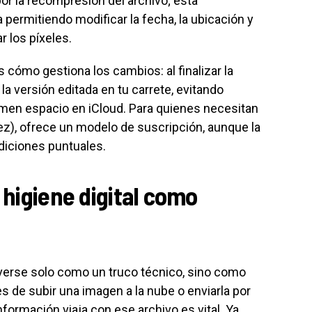
or la recompresión del archivo; esta
permitiendo modificar la fecha, la ubicación y
 los píxeles.
s cómo gestiona los cambios: al finalizar la
r la versión editada en tu carrete, evitando
men espacio en iCloud. Para quienes necesitan
 vez), ofrece un modelo de suscripción, aunque la
ediciones puntuales.
 higiene digital como
 verse solo como un truco técnico, sino como
es de subir una imagen a la nube o enviarla por
formación viaja con ese archivo es vital. Ya