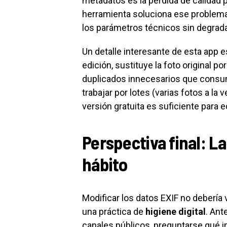
metadatos es la pérdida de calidad p
herramienta soluciona ese problema 
los parámetros técnicos sin degradar
Un detalle interesante de esta app e
edición, sustituye la foto original po
duplicados innecesarios que consu
trabajar por lotes (varias fotos a la
versión gratuita es suficiente para 
Perspectiva final: La
hábito
Modificar los datos EXIF no debería
una práctica de
higiene digital
. Ant
canales públicos, preguntarse qué in