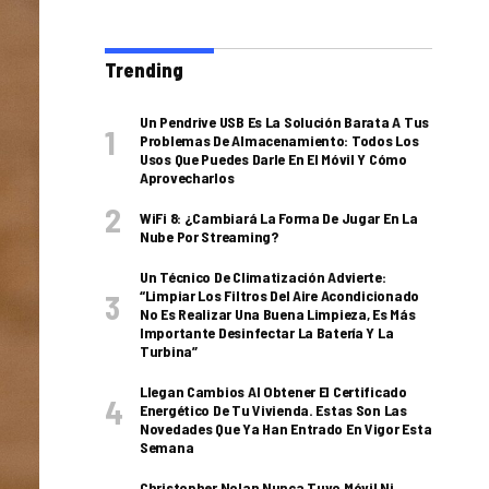
Trending
Un Pendrive USB Es La Solución Barata A Tus
Problemas De Almacenamiento: Todos Los
Usos Que Puedes Darle En El Móvil Y Cómo
Aprovecharlos
WiFi 8: ¿cambiará La Forma De Jugar En La
Nube Por Streaming?
Un Técnico De Climatización Advierte:
“Limpiar Los Filtros Del Aire Acondicionado
No Es Realizar Una Buena Limpieza, Es Más
Importante Desinfectar La Batería Y La
Turbina”
Llegan Cambios Al Obtener El Certificado
Energético De Tu Vivienda. Estas Son Las
Novedades Que Ya Han Entrado En Vigor Esta
Semana
Christopher Nolan Nunca Tuvo Móvil Ni