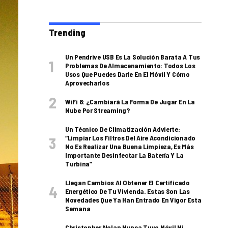
Trending
Un Pendrive USB Es La Solución Barata A Tus
Problemas De Almacenamiento: Todos Los
Usos Que Puedes Darle En El Móvil Y Cómo
Aprovecharlos
WiFi 8: ¿cambiará La Forma De Jugar En La
Nube Por Streaming?
Un Técnico De Climatización Advierte:
“Limpiar Los Filtros Del Aire Acondicionado
No Es Realizar Una Buena Limpieza, Es Más
Importante Desinfectar La Batería Y La
Turbina”
Llegan Cambios Al Obtener El Certificado
Energético De Tu Vivienda. Estas Son Las
Novedades Que Ya Han Entrado En Vigor Esta
Semana
Christopher Nolan Nunca Tuvo Móvil Ni