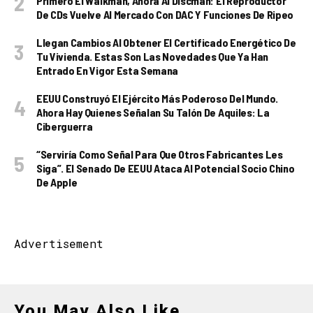
Primero El Walkman, Ahora Al Discman: El Reproductor
De CDs Vuelve Al Mercado Con DAC Y Funciones De Ripeo
Llegan Cambios Al Obtener El Certificado Energético De
Tu Vivienda. Estas Son Las Novedades Que Ya Han
Entrado En Vigor Esta Semana
EEUU Construyó El Ejército Más Poderoso Del Mundo.
Ahora Hay Quienes Señalan Su Talón De Aquiles: La
Ciberguerra
“Serviría Como Señal Para Que Otros Fabricantes Les
Siga”. El Senado De EEUU Ataca Al Potencial Socio Chino
De Apple
Advertisement
You May Also Like