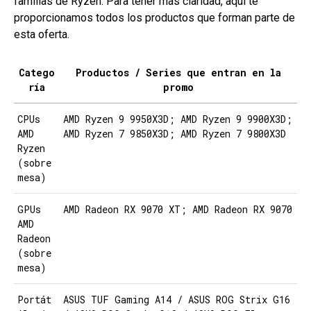
familias de Ryzen. Para tener más claridad, aquí te
proporcionamos todos los productos que forman parte de
esta oferta.
Catego
Productos / Series que entran en la
ría
promo
CPUs
AMD Ryzen 9 9950X3D; AMD Ryzen 9 9900X3D;
AMD
AMD Ryzen 7 9850X3D; AMD Ryzen 7 9800X3D
Ryzen
(sobre
mesa)
GPUs
AMD Radeon RX 9070 XT; AMD Radeon RX 9070
AMD
Radeon
(sobre
mesa)
Portát
ASUS TUF Gaming A14 / ASUS ROG Strix G16