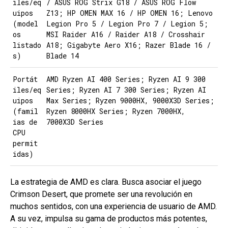
iles/eq
/ ASUS ROG Strix G18 / ASUS ROG Flow
uipos
Z13; HP OMEN MAX 16 / HP OMEN 16; Lenovo
(model
Legion Pro 5 / Legion Pro 7 / Legion 5;
os
MSI Raider A16 / Raider A18 / Crosshair
listado
A18; Gigabyte Aero X16; Razer Blade 16 /
s)
Blade 14
Portát
AMD Ryzen AI 400 Series; Ryzen AI 9 300
iles/eq
Series; Ryzen AI 7 300 Series; Ryzen AI
uipos
Max Series; Ryzen 9000HX, 9000X3D Series;
(famil
Ryzen 8000HX Series; Ryzen 7000HX,
ias de
7000X3D Series
CPU
permit
idas)
La estrategia de AMD es clara. Busca asociar el juego
Crimson Desert, que promete ser una revolución en
muchos sentidos, con una experiencia de usuario de AMD.
A su vez, impulsa su gama de productos más potentes,