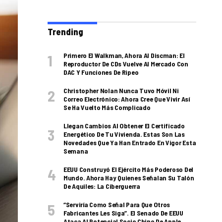
Trending
Primero El Walkman, Ahora Al Discman: El
Reproductor De CDs Vuelve Al Mercado Con
DAC Y Funciones De Ripeo
Christopher Nolan Nunca Tuvo Móvil Ni
Correo Electrónico: Ahora Cree Que Vivir Así
Se Ha Vuelto Más Complicado
Llegan Cambios Al Obtener El Certificado
Energético De Tu Vivienda. Estas Son Las
Novedades Que Ya Han Entrado En Vigor Esta
Semana
EEUU Construyó El Ejército Más Poderoso Del
Mundo. Ahora Hay Quienes Señalan Su Talón
De Aquiles: La Ciberguerra
“Serviría Como Señal Para Que Otros
Fabricantes Les Siga”. El Senado De EEUU
Ataca Al Potencial Socio Chino De Apple