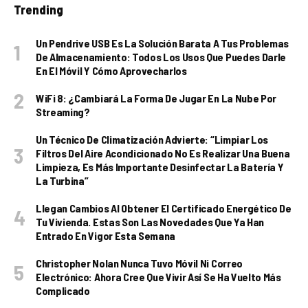
Trending
Un Pendrive USB Es La Solución Barata A Tus Problemas
De Almacenamiento: Todos Los Usos Que Puedes Darle
En El Móvil Y Cómo Aprovecharlos
WiFi 8: ¿cambiará La Forma De Jugar En La Nube Por
Streaming?
Un Técnico De Climatización Advierte: “Limpiar Los
Filtros Del Aire Acondicionado No Es Realizar Una Buena
Limpieza, Es Más Importante Desinfectar La Batería Y
La Turbina”
Llegan Cambios Al Obtener El Certificado Energético De
Tu Vivienda. Estas Son Las Novedades Que Ya Han
Entrado En Vigor Esta Semana
Christopher Nolan Nunca Tuvo Móvil Ni Correo
Electrónico: Ahora Cree Que Vivir Así Se Ha Vuelto Más
Complicado