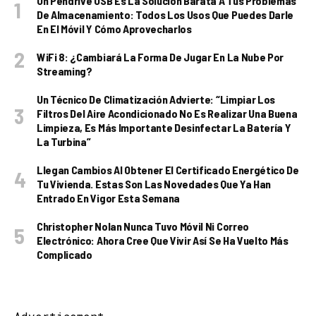
Un Pendrive USB Es La Solución Barata A Tus Problemas
De Almacenamiento: Todos Los Usos Que Puedes Darle
En El Móvil Y Cómo Aprovecharlos
WiFi 8: ¿cambiará La Forma De Jugar En La Nube Por
Streaming?
Un Técnico De Climatización Advierte: “Limpiar Los
Filtros Del Aire Acondicionado No Es Realizar Una Buena
Limpieza, Es Más Importante Desinfectar La Batería Y
La Turbina”
Llegan Cambios Al Obtener El Certificado Energético De
Tu Vivienda. Estas Son Las Novedades Que Ya Han
Entrado En Vigor Esta Semana
Christopher Nolan Nunca Tuvo Móvil Ni Correo
Electrónico: Ahora Cree Que Vivir Así Se Ha Vuelto Más
Complicado