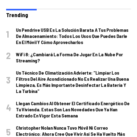
Trending
Un Pendrive USB Es La Solución Barata A Tus Problemas
De Almacenamiento: Todos Los Usos Que Puedes Darle
En El Móvil Y Cómo Aprovecharlos
WiFi 8: ¿cambiará La Forma De Jugar En La Nube Por
Streaming?
Un Técnico De Climatización Advierte: “Limpiar Los
Filtros Del Aire Acondicionado No Es Realizar Una Buena
Limpieza, Es Más Importante Desinfectar La Batería Y
La Turbina”
Llegan Cambios Al Obtener El Certificado Energético De
Tu Vivienda. Estas Son Las Novedades Que Ya Han
Entrado En Vigor Esta Semana
Christopher Nolan Nunca Tuvo Móvil Ni Correo
Electrónico: Ahora Cree Que Vivir Así Se Ha Vuelto Más