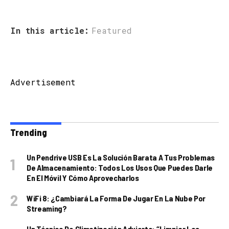
In this article:
Featured
Advertisement
Trending
Un Pendrive USB Es La Solución Barata A Tus Problemas
De Almacenamiento: Todos Los Usos Que Puedes Darle
En El Móvil Y Cómo Aprovecharlos
WiFi 8: ¿cambiará La Forma De Jugar En La Nube Por
Streaming?
Un Técnico De Climatización Advierte: “Limpiar Los