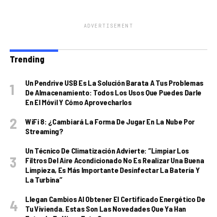
ADVERTISEMENT
Trending
Un Pendrive USB Es La Solución Barata A Tus Problemas
De Almacenamiento: Todos Los Usos Que Puedes Darle
En El Móvil Y Cómo Aprovecharlos
WiFi 8: ¿cambiará La Forma De Jugar En La Nube Por
Streaming?
Un Técnico De Climatización Advierte: “Limpiar Los
Filtros Del Aire Acondicionado No Es Realizar Una Buena
Limpieza, Es Más Importante Desinfectar La Batería Y
La Turbina”
Llegan Cambios Al Obtener El Certificado Energético De
Tu Vivienda. Estas Son Las Novedades Que Ya Han