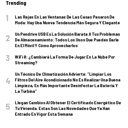
Trending
Las Rejas En Las Ventanas De Las Casas Pasaron De
Moda: Hay Una Nueva Tendencia Más Segura Y Elegante
Un Pendrive USB Es La Solución Barata A Tus Problemas
De Almacenamiento: Todos Los Usos Que Puedes Darle
En El Móvil Y Cómo Aprovecharlos
WiFi 8: ¿cambiará La Forma De Jugar En La Nube Por
Streaming?
Un Técnico De Climatización Advierte: “Limpiar Los
Filtros Del Aire Acondicionado No Es Realizar Una Buena
Limpieza, Es Más Importante Desinfectar La Batería Y
La Turbina”
Llegan Cambios Al Obtener El Certificado Energético De
Tu Vivienda. Estas Son Las Novedades Que Ya Han
Entrado En Vigor Esta Semana