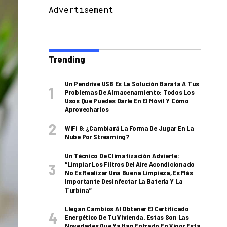
Advertisement
Trending
Un Pendrive USB Es La Solución Barata A Tus
Problemas De Almacenamiento: Todos Los
Usos Que Puedes Darle En El Móvil Y Cómo
Aprovecharlos
WiFi 8: ¿cambiará La Forma De Jugar En La
Nube Por Streaming?
Un Técnico De Climatización Advierte:
“Limpiar Los Filtros Del Aire Acondicionado
No Es Realizar Una Buena Limpieza, Es Más
Importante Desinfectar La Batería Y La
Turbina”
Llegan Cambios Al Obtener El Certificado
Energético De Tu Vivienda. Estas Son Las
Novedades Que Ya Han Entrado En Vigor Esta